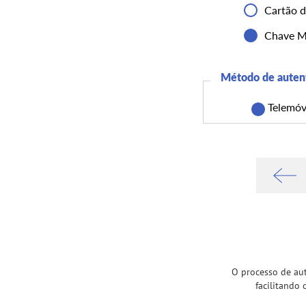
Cartão 
Chave Mó
Método de auten
Telemóv
O processo de aut
facilitando 