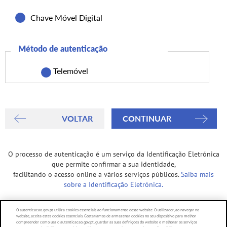
Chave Móvel Digital
Método de autenticação
Telemóvel
O processo de autenticação é um serviço da Identificação Eletrónica
que permite confirmar a sua identidade,
facilitando o acesso online a vários serviços públicos.
Saiba mais
sobre a Identificação Eletrónica.
O autenticacao.gov.pt utiliza cookies essenciais ao funcionamento deste website. O utilizador, ao navegar no
website, aceita estes cookies essenciais. Gostaríamos de armazenar cookies no seu dispositivo para melhor
compreender como usa o autenticacao.gov.pt, guardar as suas definiçoes do website e melhorar os serviços