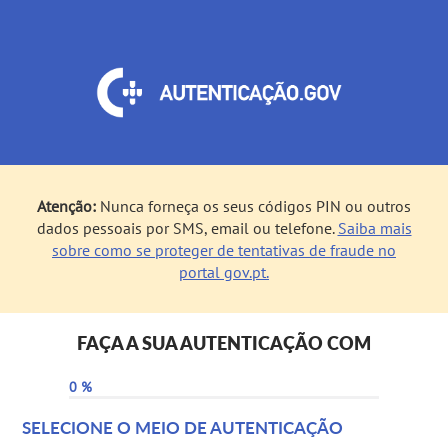
Atenção:
Nunca forneça os seus códigos PIN ou outros
dados pessoais por SMS, email ou telefone.
Saiba mais
sobre como se proteger de tentativas de fraude no
portal gov.pt.
FAÇA A SUA AUTENTICAÇÃO COM
0 %
SELECIONE O MEIO DE AUTENTICAÇÃO