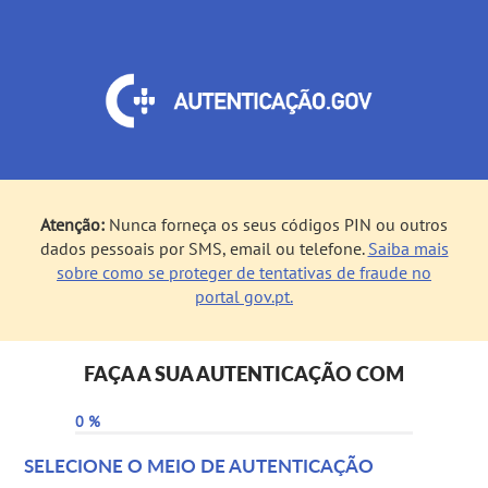
Atenção:
Nunca forneça os seus códigos PIN ou outros
dados pessoais por SMS, email ou telefone.
Saiba mais
sobre como se proteger de tentativas de fraude no
portal gov.pt.
FAÇA A SUA AUTENTICAÇÃO COM
0 %
SELECIONE O MEIO DE AUTENTICAÇÃO