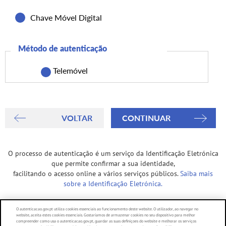
Chave Móvel Digital
Método de autenticação
Telemóvel
O processo de autenticação é um serviço da Identificação Eletrónica
que permite confirmar a sua identidade,
facilitando o acesso online a vários serviços públicos.
Saiba mais
sobre a Identificação Eletrónica.
O autenticacao.gov.pt utiliza cookies essenciais ao funcionamento deste website. O utilizador, ao navegar no
website, aceita estes cookies essenciais. Gostaríamos de armazenar cookies no seu dispositivo para melhor
compreender como usa o autenticacao.gov.pt, guardar as suas definiçoes do website e melhorar os serviços